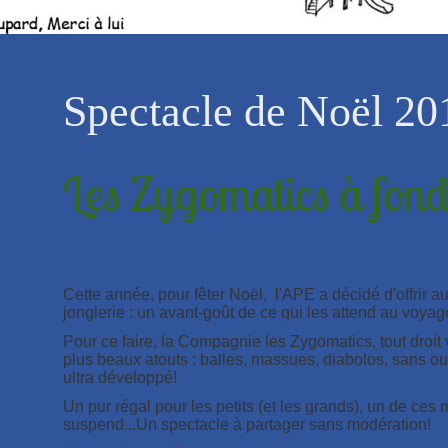
Spectacle de Noël 20
Les Zygomatics à fond 
Cette année, pour fêter Noël, l'APE a décidé d'offrir a
jonglerie : un avant-goût de ce qui les attend au voyage
Pour ce faire, la Compagnie les Zygomatics, tout droit 
plus beaux atouts : balles, massues, diabolos, sans ou
ultra développé!
Un pur régal pour les petits (et les grands), un de ce
suspend...Un spectacle à partager sans modération!