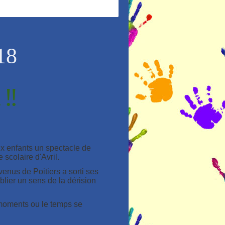
18
!!
ux enfants un spectacle de
 scolaire d'Avril.
venus de Poitiers a sorti ses
blier un sens de la dérision
s moments ou le temps se