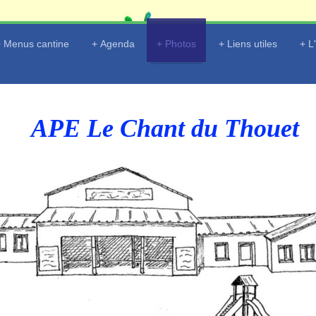
Menus cantine
Agenda
Photos
Liens utiles
L
APE Le Chant du Thouet