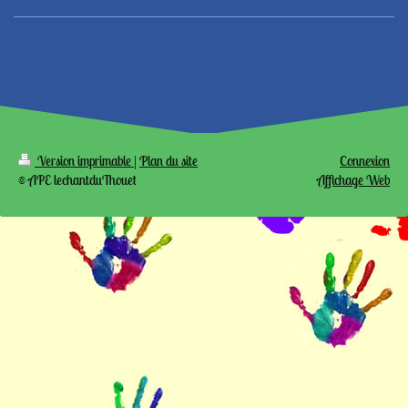
Version imprimable
|
Plan du site
Connexion
© APE lechantduThouet
Affichage Web