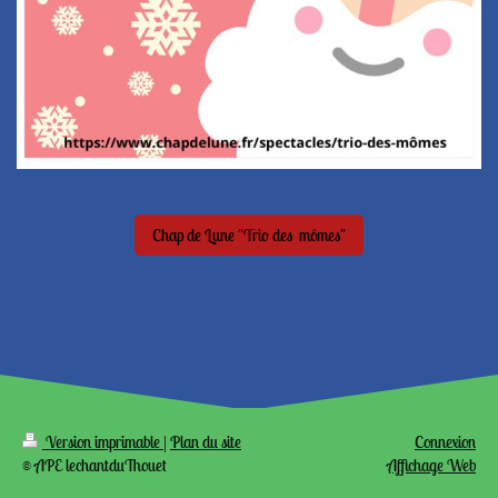
Chap de Lune "Trio des mômes"
Version imprimable
|
Plan du site
Connexion
© APE lechantduThouet
Affichage Web