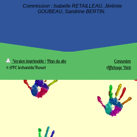
Commission : Isabelle RETAILLEAU, Jérémie
GOUBEAU, Sandrine BERTIN.
Version imprimable
|
Plan du site
Connexion
© APE lechantduThouet
Affichage Web