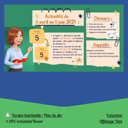
Version imprimable
|
Plan du site
Connexion
© APE lechantduThouet
Affichage Web