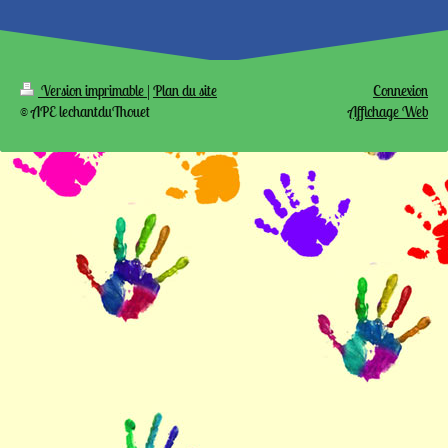
Version imprimable
|
Plan du site
Connexion
© APE lechantduThouet
Affichage Web